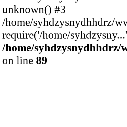
unknown() #3
/home/syhdzysnydhhdrz/ww
require('/home/syhdzysny...
/home/syhdzysnydhhdrz/ww
on line
89