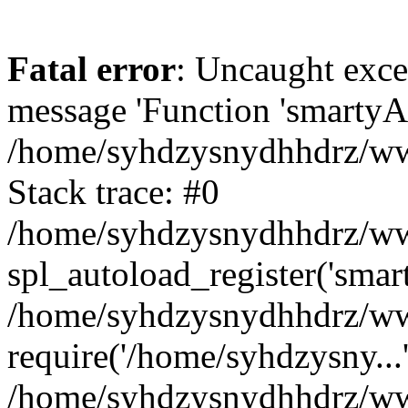
Fatal error
: Uncaught exce
message 'Function 'smartyAu
/home/syhdzysnydhhdrz/www
Stack trace: #0
/home/syhdzysnydhhdrz/www
spl_autoload_register('smar
/home/syhdzysnydhhdrz/www
require('/home/syhdzysny...
/home/syhdzysnydhhdrz/www