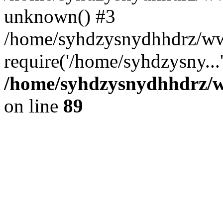
unknown() #3
/home/syhdzysnydhhdrz/ww
require('/home/syhdzysny...
/home/syhdzysnydhhdrz/ww
on line
89