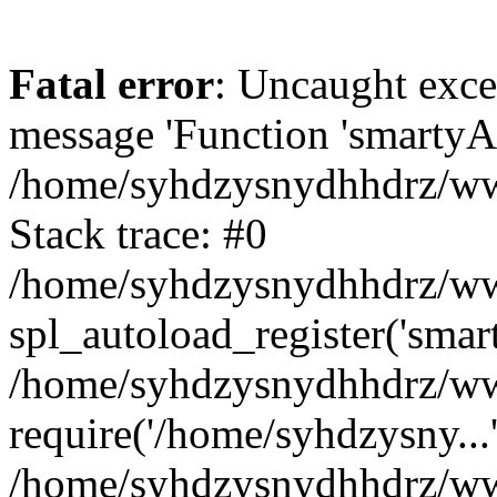
Fatal error
: Uncaught exce
message 'Function 'smartyAu
/home/syhdzysnydhhdrz/www
Stack trace: #0
/home/syhdzysnydhhdrz/www
spl_autoload_register('smar
/home/syhdzysnydhhdrz/www
require('/home/syhdzysny...
/home/syhdzysnydhhdrz/www