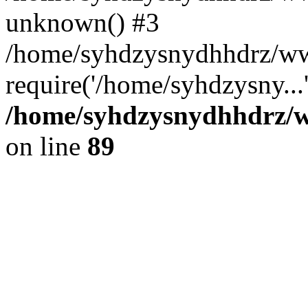
unknown() #3
/home/syhdzysnydhhdrz/ww
require('/home/syhdzysny...
/home/syhdzysnydhhdrz/ww
on line
89