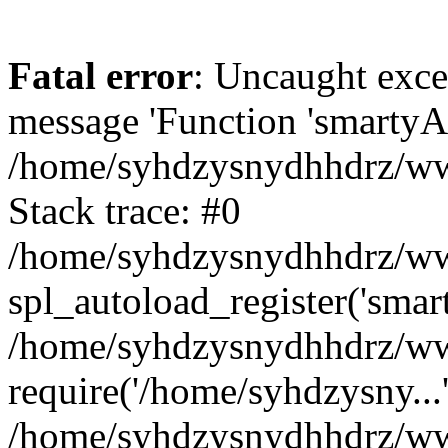
Fatal error
: Uncaught exce
message 'Function 'smartyAu
/home/syhdzysnydhhdrz/www
Stack trace: #0
/home/syhdzysnydhhdrz/www
spl_autoload_register('smar
/home/syhdzysnydhhdrz/www
require('/home/syhdzysny...
/home/syhdzysnydhhdrz/www