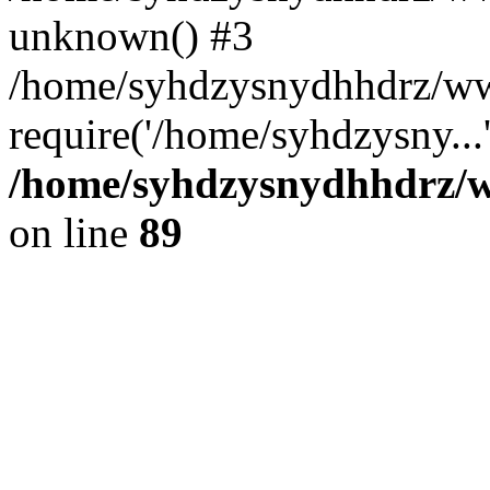
unknown() #3
/home/syhdzysnydhhdrz/ww
require('/home/syhdzysny...
/home/syhdzysnydhhdrz/ww
on line
89