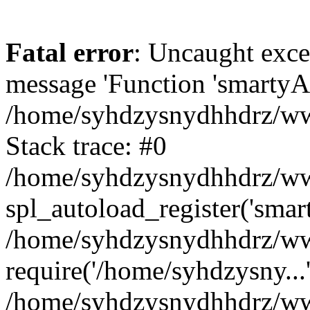
Fatal error
: Uncaught exce
message 'Function 'smartyAu
/home/syhdzysnydhhdrz/www
Stack trace: #0
/home/syhdzysnydhhdrz/www
spl_autoload_register('smar
/home/syhdzysnydhhdrz/www
require('/home/syhdzysny...
/home/syhdzysnydhhdrz/www