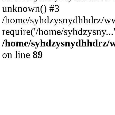
unknown() #3
/home/syhdzysnydhhdrz/ww
require('/home/syhdzysny...
/home/syhdzysnydhhdrz/ww
on line
89