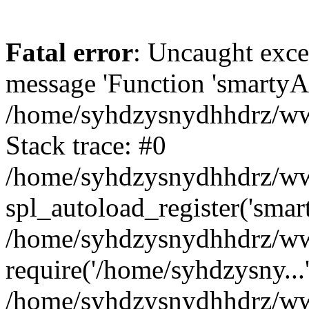
Fatal error
: Uncaught exce
message 'Function 'smartyAu
/home/syhdzysnydhhdrz/www
Stack trace: #0
/home/syhdzysnydhhdrz/www
spl_autoload_register('smar
/home/syhdzysnydhhdrz/www
require('/home/syhdzysny...
/home/syhdzysnydhhdrz/www