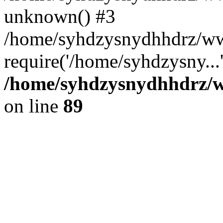
unknown() #3
/home/syhdzysnydhhdrz/ww
require('/home/syhdzysny...
/home/syhdzysnydhhdrz/ww
on line
89