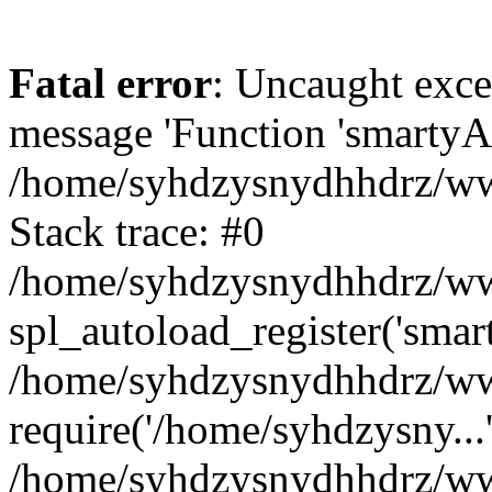
Fatal error
: Uncaught exce
message 'Function 'smartyAu
/home/syhdzysnydhhdrz/www
Stack trace: #0
/home/syhdzysnydhhdrz/www
spl_autoload_register('smar
/home/syhdzysnydhhdrz/www
require('/home/syhdzysny...
/home/syhdzysnydhhdrz/www