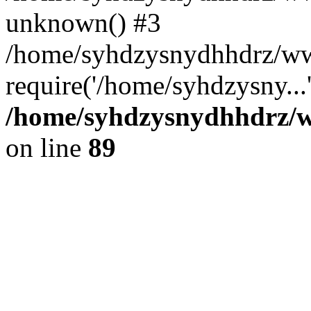
unknown() #3
/home/syhdzysnydhhdrz/ww
require('/home/syhdzysny...
/home/syhdzysnydhhdrz/ww
on line
89