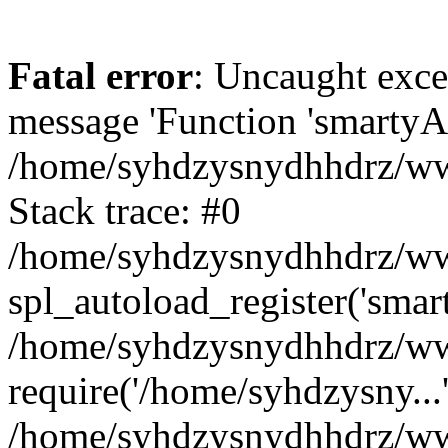
Fatal error
: Uncaught exce
message 'Function 'smartyAu
/home/syhdzysnydhhdrz/www
Stack trace: #0
/home/syhdzysnydhhdrz/www
spl_autoload_register('smar
/home/syhdzysnydhhdrz/www
require('/home/syhdzysny...
/home/syhdzysnydhhdrz/www