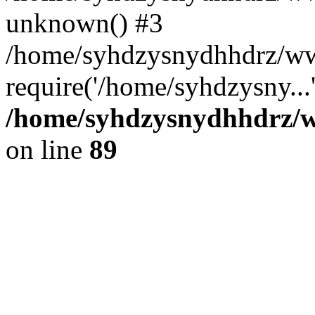
unknown() #3
/home/syhdzysnydhhdrz/ww
require('/home/syhdzysny...
/home/syhdzysnydhhdrz/ww
on line
89