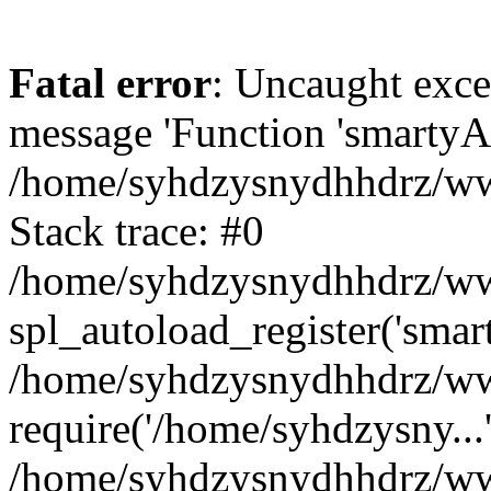
Fatal error
: Uncaught exce
message 'Function 'smartyAu
/home/syhdzysnydhhdrz/www
Stack trace: #0
/home/syhdzysnydhhdrz/www
spl_autoload_register('smar
/home/syhdzysnydhhdrz/www
require('/home/syhdzysny...
/home/syhdzysnydhhdrz/www