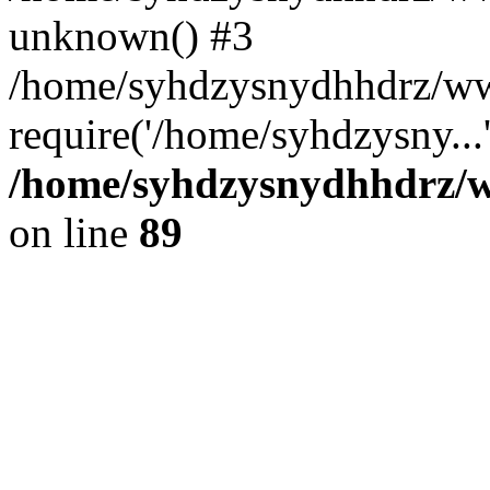
unknown() #3
/home/syhdzysnydhhdrz/ww
require('/home/syhdzysny...
/home/syhdzysnydhhdrz/ww
on line
89