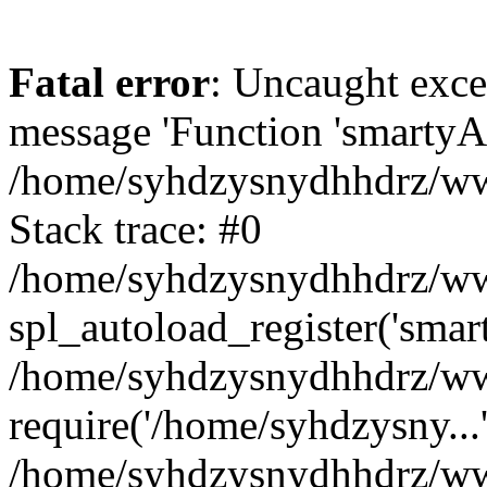
Fatal error
: Uncaught exce
message 'Function 'smartyAu
/home/syhdzysnydhhdrz/www
Stack trace: #0
/home/syhdzysnydhhdrz/www
spl_autoload_register('smar
/home/syhdzysnydhhdrz/www
require('/home/syhdzysny...
/home/syhdzysnydhhdrz/www