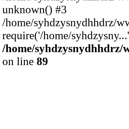
unknown() #3
/home/syhdzysnydhhdrz/ww
require('/home/syhdzysny...
/home/syhdzysnydhhdrz/ww
on line
89