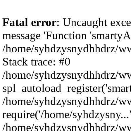
Fatal error
: Uncaught exce
message 'Function 'smartyAu
/home/syhdzysnydhhdrz/www
Stack trace: #0
/home/syhdzysnydhhdrz/www
spl_autoload_register('smar
/home/syhdzysnydhhdrz/www
require('/home/syhdzysny...
/home/syhdzysnydhhdrz/www