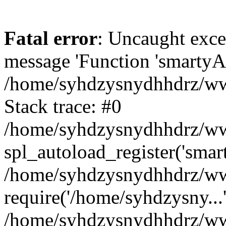
Fatal error
: Uncaught exce
message 'Function 'smartyAu
/home/syhdzysnydhhdrz/www
Stack trace: #0
/home/syhdzysnydhhdrz/www
spl_autoload_register('smar
/home/syhdzysnydhhdrz/www
require('/home/syhdzysny...
/home/syhdzysnydhhdrz/www