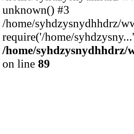
unknown() #3
/home/syhdzysnydhhdrz/ww
require('/home/syhdzysny...
/home/syhdzysnydhhdrz/ww
on line
89