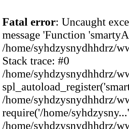
Fatal error
: Uncaught exce
message 'Function 'smartyAu
/home/syhdzysnydhhdrz/www
Stack trace: #0
/home/syhdzysnydhhdrz/www
spl_autoload_register('smar
/home/syhdzysnydhhdrz/www
require('/home/syhdzysny...
/home/syhdzysnydhhdrz/www