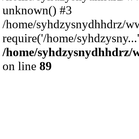
unknown() #3
/home/syhdzysnydhhdrz/ww
require('/home/syhdzysny...
/home/syhdzysnydhhdrz/ww
on line
89